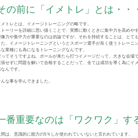
その前に「イメトレ」とは・・
イメトレとは、イメージトレーニングの略です。
ストーリーを詳細に思い描くことで、実際に動くときに集中力を高めや
想像力や集中力が重要なのは勿論ですが、それを持続することは、とて
また、イメージトレーニングというとスポーツ選手が良く使うトレーニ
んな業種にも為になるトレーニングなんです。
だってそうですよね。ボールが来たら打つイメージだって、大きな会場
緊張せずに問題を解いて合格することだって、全ては成功を導く為にイ
緒なんです。
そんな事を学んできました。
一番重要なのは「ワクワク」す
人間は、意識的に能力の5％しか使われていいないと言われています。