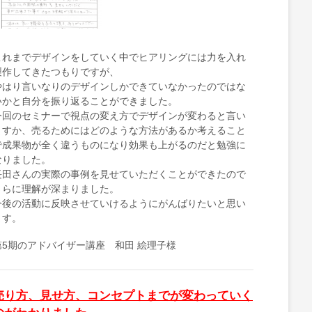
これまでデザインをしていく中でヒアリングには力を入れ
製作してきたつもりですが、
やはり言いなりのデザインしかできていなかったのではな
いかと自分を振り返ることができました。
今回のセミナーで視点の変え方でデザインが変わると言い
ますか、売るためにはどのような方法があるか考えること
で成果物が全く違うものになり効果も上がるのだと勉強に
なりました。
長田さんの実際の事例を見せていただくことができたので
さらに理解が深まりました。
今後の活動に反映させていけるようにがんばりたいと思い
ます。
第5期のアドバイザー講座 和田 絵理子様
売り方、見せ方、コンセプトまでが変わっていく