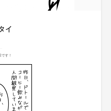
タイ
田です！