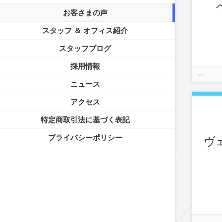
お客さまの声
スタッフ ＆ オフィス紹介
スタッフブログ
採用情報
ニュース
アクセス
特定商取引法に基づく表記
プライバシーポリシー
ヴ